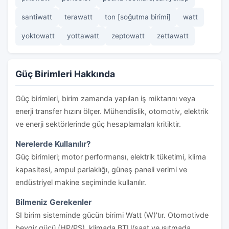
santiwatt
terawatt
ton [soğutma birimi]
watt
yoktowatt
yottawatt
zeptowatt
zettawatt
Güç Birimleri Hakkında
Güç birimleri, birim zamanda yapılan iş miktarını veya
enerji transfer hızını ölçer. Mühendislik, otomotiv, elektrik
ve enerji sektörlerinde güç hesaplamaları kritiktir.
Nerelerde Kullanılır?
Güç birimleri; motor performansı, elektrik tüketimi, klima
kapasitesi, ampul parlaklığı, güneş paneli verimi ve
endüstriyel makine seçiminde kullanılır.
Bilmeniz Gerekenler
SI birim sisteminde gücün birimi Watt (W)'tır. Otomotivde
beygir gücü (HP/PS), klimada BTU/saat ve ısıtmada