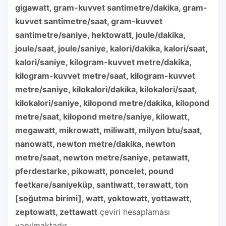
gigawatt, gram-kuvvet santimetre/dakika, gram-
kuvvet santimetre/saat, gram-kuvvet
santimetre/saniye, hektowatt, joule/dakika,
joule/saat, joule/saniye, kalori/dakika, kalori/saat,
kalori/saniye, kilogram-kuvvet metre/dakika,
kilogram-kuvvet metre/saat, kilogram-kuvvet
metre/saniye, kilokalori/dakika, kilokalori/saat,
kilokalori/saniye, kilopond metre/dakika, kilopond
metre/saat, kilopond metre/saniye, kilowatt,
megawatt, mikrowatt, miliwatt, milyon btu/saat,
nanowatt, newton metre/dakika, newton
metre/saat, newton metre/saniye, petawatt,
pferdestarke, pikowatt, poncelet, pound
feetkare/saniyeküp, santiwatt, terawatt, ton
[soğutma birimi], watt, yoktowatt, yottawatt,
zeptowatt, zettawatt
çeviri hesaplaması
yapılmaktadır.