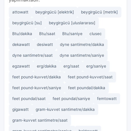
attowatt
beygirgücü [elektrik]
beygirgücü [metrik]
beygirgücü [su]
beygirgücü [uluslararası]
Btu/dakika
Btu/saat
Btu/saniye
clusec
dekawatt
desiwatt
dyne santimetre/dakika
dyne santimetre/saat
dyne santimetre/saniye
egzawatt
erg/dakika
erg/saat
erg/saniye
feet pound-kuvvet/dakika
feet pound-kuvvet/saat
feet pound-kuvvet/saniye
feet poundal/dakika
feet poundal/saat
feet poundal/saniye
femtowatt
gigawatt
gram-kuvvet santimetre/dakika
gram-kuvvet santimetre/saat