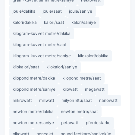
gram-kuvvet santimetre/saniye
hektowatt
joule/dakika
joule/saat
joule/saniye
kalori/dakika
kalori/saat
kalori/saniye
kilogram-kuvvet metre/dakika
kilogram-kuvvet metre/saat
kilogram-kuvvet metre/saniye
kilokalori/dakika
kilokalori/saat
kilokalori/saniye
kilopond metre/dakika
kilopond metre/saat
kilopond metre/saniye
kilowatt
megawatt
mikrowatt
miliwatt
milyon Btu/saat
nanowatt
newton metre/dakika
newton metre/saat
newton metre/saniye
petawatt
pferdestarke
pikowatt
poncelet
pound feetkare/saniyeküp