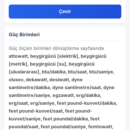
Çevir
Güç Birimleri
Güç ölçüm birimleri dönüştürme sayfasında
attowatt, beygirgücü [elektrik], beygirgücü
[metrik], beygirgücü [su], beygirgücü
[uluslararası], btu/dakika, btu/saat, btu/saniye,
clusec, dekawatt, desiwatt, dyne
santimetre/dakika, dyne santimetre/saat, dyne
santimetre/saniye, egzawatt, erg/dakika,
erg/saat, erg/saniye, feet pound-kuvvet/dakika,
feet pound-kuvvet/saat, feet pound-
kuvvet/saniye, feet poundal/dakika, feet
poundal/saat, feet poundal/saniye, femtowatt,