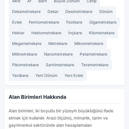
Akre
Ar
Barn
Büyük Dönüm
Cerip
Dekametrekare
Dekar
Desimetrekare
Dönüm
Evlek
Femtometrekare
Footkare
Gigametrekare
Hektar
Hektometrekare
İnçkare
Kilometrekare
Megametrekare
Metrekare
Mikrometrekare
Milimetrekare
Nanometrekare
Petametrekare
Pikometrekare
Santimetrekare
Terametrekare
Yardkare
Yeni Dönüm
Yeni Evlek
Alan Birimleri Hakkında
Alan birimleri, iki boyutlu bir yüzeyin büyüklüğünü ifade
etmek için kullanılır. Arazi ölçümü, mimarlık, tarım ve
gayrimenkul sektöründe alan hesaplamaları