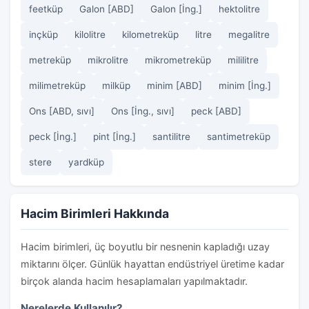
feetküp
Galon [ABD]
Galon [İng.]
hektolitre
inçküp
kilolitre
kilometreküp
litre
megalitre
metreküp
mikrolitre
mikrometreküp
mililitre
milimetreküp
milküp
minim [ABD]
minim [İng.]
Ons [ABD, sıvı]
Ons [İng., sıvı]
peck [ABD]
peck [İng.]
pint [İng.]
santilitre
santimetreküp
stere
yardküp
Hacim Birimleri Hakkında
Hacim birimleri, üç boyutlu bir nesnenin kapladığı uzay
miktarını ölçer. Günlük hayattan endüstriyel üretime kadar
birçok alanda hacim hesaplamaları yapılmaktadır.
Nerelerde Kullanılır?