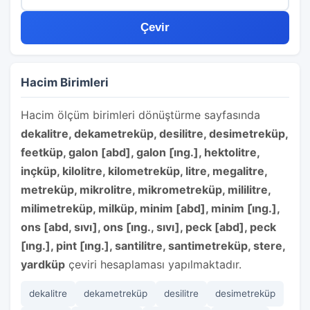
Çevir
Hacim Birimleri
Hacim ölçüm birimleri dönüştürme sayfasında
dekalitre, dekametreküp, desilitre, desimetreküp,
feetküp, galon [abd], galon [i̇ng.], hektolitre,
inçküp, kilolitre, kilometreküp, litre, megalitre,
metreküp, mikrolitre, mikrometreküp, mililitre,
milimetreküp, milküp, minim [abd], minim [i̇ng.],
ons [abd, sıvı], ons [i̇ng., sıvı], peck [abd], peck
[i̇ng.], pint [i̇ng.], santilitre, santimetreküp, stere,
yardküp
çeviri hesaplaması yapılmaktadır.
dekalitre
dekametreküp
desilitre
desimetreküp