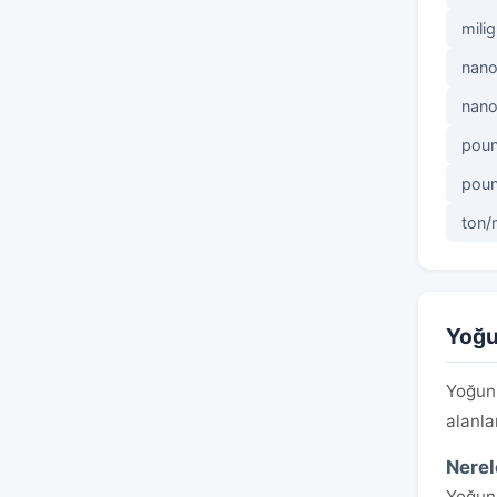
mili
nan
nano
poun
poun
ton/
Yoğu
Yoğunl
alanla
Nerel
Yoğunl