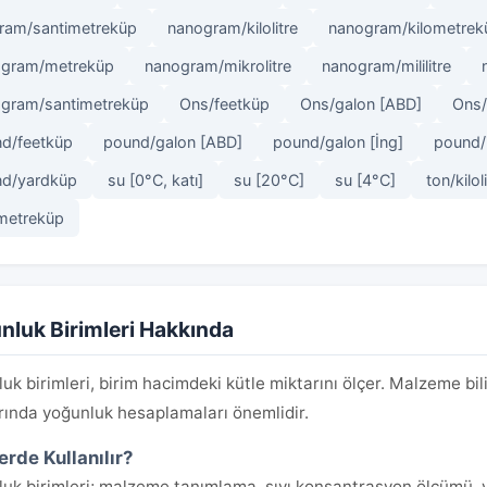
gram/santimetreküp
nanogram/kilolitre
nanogram/kilometrek
ogram/metreküp
nanogram/mikrolitre
nanogram/mililitre
gram/santimetreküp
Ons/feetküp
Ons/galon [ABD]
Ons/
d/feetküp
pound/galon [ABD]
pound/galon [İng]
pound/
d/yardküp
su [0°C, katı]
su [20°C]
su [4°C]
ton/kilol
metreküp
nluk Birimleri Hakkında
uk birimleri, birim hacimdeki kütle miktarını ölçer. Malzeme bili
rında yoğunluk hesaplamaları önemlidir.
erde Kullanılır?
uk birimleri; malzeme tanımlama, sıvı konsantrasyon ölçümü, 