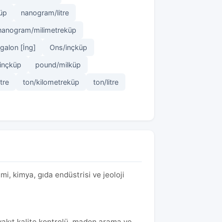
üp
nanogram/litre
nanogram/milimetreküp
galon [İng]
Ons/inçküp
inçküp
pound/milküp
itre
ton/kilometreküp
ton/litre
mi, kimya, gıda endüstrisi ve jeoloji
yakıt kalite kontrolü, maden arama ve