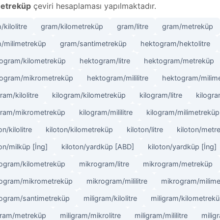
etreküp
çeviri hesaplaması yapılmaktadır.
kilolitre
gram/kilometreküp
gram/litre
gram/metreküp
/milimetreküp
gram/santimetreküp
hektogram/hektolitre
ogram/kilometreküp
hektogram/litre
hektogram/metreküp
ogram/mikrometreküp
hektogram/mililitre
hektogram/milim
ram/kilolitre
kilogram/kilometreküp
kilogram/litre
kilogr
gram/mikrometreküp
kilogram/mililitre
kilogram/milimetreküp
on/kilolitre
kiloton/kilometreküp
kiloton/litre
kiloton/metr
ton/milküp [İng]
kiloton/yardküp [ABD]
kiloton/yardküp [İng]
ogram/kilometreküp
mikrogram/litre
mikrogram/metreküp
ogram/mikrometreküp
mikrogram/mililitre
mikrogram/milime
ogram/santimetreküp
miligram/kilolitre
miligram/kilometrek
gram/metreküp
miligram/mikrolitre
miligram/mililitre
milig