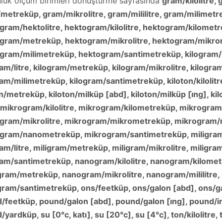
luk ölçüm birimleri dönüştürme sayfasında
gram/kilolitre,
metreküp, gram/mikrolitre, gram/mililitre, gram/milimet
gram/hektolitre, hektogram/kilolitre, hektogram/kilometr
gram/metreküp, hektogram/mikrolitre, hektogram/mikrom
gram/milimetreküp, hektogram/santimetreküp, kilogram/ki
ram/litre, kilogram/metreküp, kilogram/mikrolitre, kilogra
am/milimetreküp, kilogram/santimetreküp, kiloton/kilolitre,
n/metreküp, kiloton/milküp [abd], kiloton/milküp [i̇ng], k
], mikrogram/kilolitre, mikrogram/kilometreküp, mikrogra
gram/mikrolitre, mikrogram/mikrometreküp, mikrogram/mi
gram/nanometreküp, mikrogram/santimetreküp, miligram/k
ram/litre, miligram/metreküp, miligram/mikrolitre, miligram
ram/santimetreküp, nanogram/kilolitre, nanogram/kilomet
ram/metreküp, nanogram/mikrolitre, nanogram/mililitre
ram/santimetreküp, ons/feetküp, ons/galon [abd], ons/gal
/feetküp, pound/galon [abd], pound/galon [i̇ng], pound/
yardküp, su [0°c, katı], su [20°c], su [4°c], ton/kilolitre, 