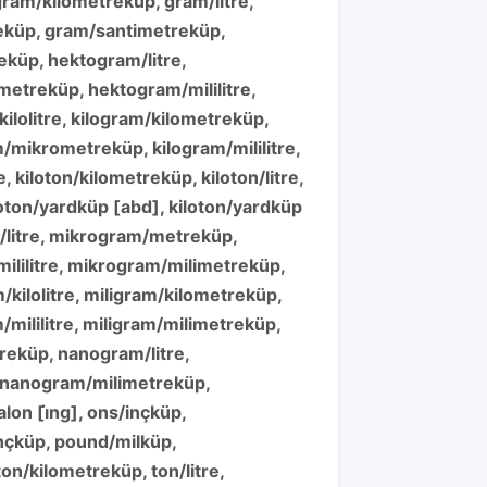
 gram/kilometreküp, gram/litre,
reküp, gram/santimetreküp,
eküp, hektogram/litre,
etreküp, hektogram/mililitre,
lolitre, kilogram/kilometreküp,
m/mikrometreküp, kilogram/mililitre,
 kiloton/kilometreküp, kiloton/litre,
iloton/yardküp [abd], kiloton/yardküp
m/litre, mikrogram/metreküp,
lilitre, mikrogram/milimetreküp,
ilolitre, miligram/kilometreküp,
/mililitre, miligram/milimetreküp,
reküp, nanogram/litre,
, nanogram/milimetreküp,
on [i̇ng], ons/inçküp,
inçküp, pound/milküp,
ton/kilometreküp, ton/litre,