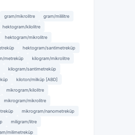
gram/mikrolitre
gram/mililitre
hektogram/kilolitre
hektogram/mikrolitre
etreküp
hektogram/santimetreküp
am/metreküp
kilogram/mikrolitre
kilogram/santimetreküp
eküp
kiloton/milküp [ABD]
mikrogram/kilolitre
mikrogram/mikrolitre
treküp
mikrogram/nanometreküp
üp
miligram/litre
ram/milimetreküp