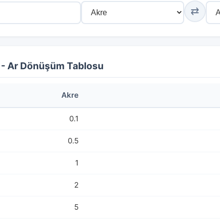
⇄
 - Ar Dönüşüm Tablosu
Akre
0.1
0.5
1
2
5