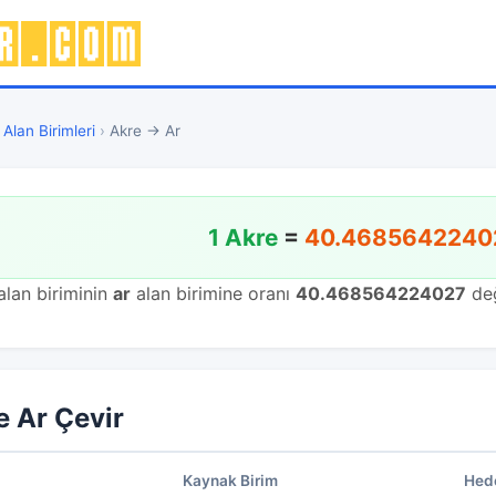
›
Alan Birimleri
›
Akre → Ar
1 Akre
=
40.4685642240
lan biriminin
ar
alan birimine oranı
40.468564224027
değ
e Ar Çevir
Kaynak Birim
Hede