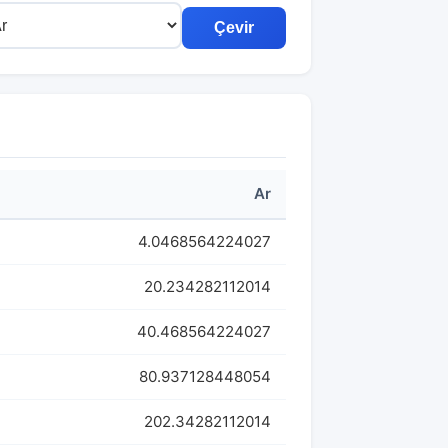
Çevir
Ar
4.0468564224027
20.234282112014
40.468564224027
80.937128448054
202.34282112014