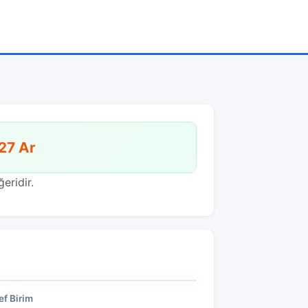
27 Ar
eridir.
f Birim