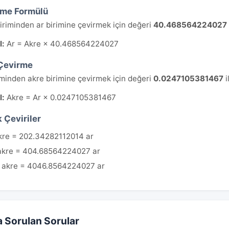
rme Formülü
iriminden ar birimine çevirmek için değeri
40.468564224027
l:
Ar = Akre × 40.468564224027
Çevirme
iminden akre birimine çevirmek için değeri
0.0247105381467
i
l:
Akre = Ar × 0.0247105381467
 Çeviriler
kre = 202.34282112014 ar
akre = 404.68564224027 ar
 akre = 4046.8564224027 ar
a Sorulan Sorular