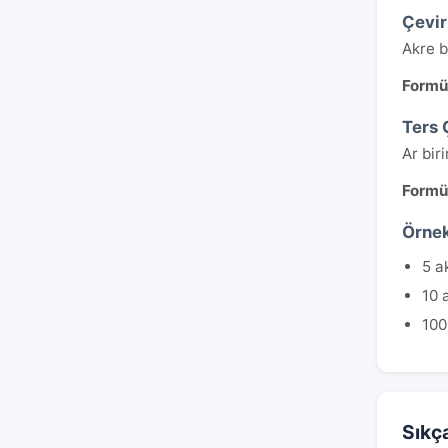
Çevi
Akre b
Formü
Ters 
Ar bir
Formü
Örnek
5 a
10 
100
Sıkç