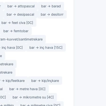
r
bar → attopascal
bar → barad
bar → desipascal
bar → desitorr
bar → feet civa [0C]
bar → femtobar
ram-kuvvet/santimetrekare
 inç hava [0C]
bar → inç hava [15C]
re
etrekare
etrekare
r → kip/feetkare
bar → kip/inçkare
al
bar → metre hava [0C]
[0C]
bar → mikrometre su [4C]
 → miliHg
bar → milimetre civa [0C]