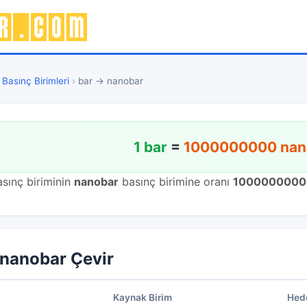
›
Basınç Birimleri
›
bar → nanobar
1 bar
=
1000000000 nan
sınç biriminin
nanobar
basınç birimine oranı
1000000000
 nanobar Çevir
Kaynak Birim
Hede