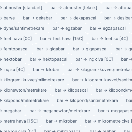
→ atmosfer [standart]
bar → atmosfer [teknik]
bar → attoba
→ barye
bar → dekabar
bar → dekapascal
bar → desibar
→ dyne/santimetrekare
bar → egzabar
bar → egzapascal
→ feet hava [0C]
bar → feet hava [15C]
bar → feet su [4C]
→ femtopascal
bar → gigabar
bar → gigapascal
bar → g
→ hektobar
bar → hektopascal
bar → inç civa [0C]
bar →
→ inç su [4C]
bar → kilobar
bar → kilogram-kuvvet/metreka
→ kilogram-kuvvet/milimetrekare
bar → kilogram-kuvvet/santim
→ kilonewton/metrekare
bar → kilopascal
bar → kilopond/m
→ kilopond/milimetrekare
bar → kilopond/santimetrekare
ba
→ megabar
bar → meganewton/metrekare
bar → megapasc
→ metre hava [15C]
bar → mikrobar
bar → mikrometre civa 
→ mikron civa [0C]
bar → mikropascal
bar → milibar
bar