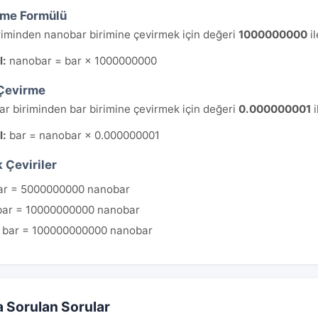
rme Formülü
riminden nanobar birimine çevirmek için değeri
1000000000
il
l:
nanobar = bar × 1000000000
Çevirme
r biriminden bar birimine çevirmek için değeri
0.000000001
i
l:
bar = nanobar × 0.000000001
 Çeviriler
ar = 5000000000 nanobar
bar = 10000000000 nanobar
 bar = 100000000000 nanobar
a Sorulan Sorular