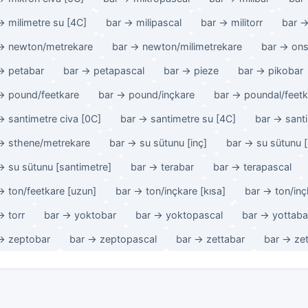
→ milimetre su [4C]
bar → milipascal
bar → militorr
bar 
→ newton/metrekare
bar → newton/milimetrekare
bar → ons
→ petabar
bar → petapascal
bar → pieze
bar → pikobar
→ pound/feetkare
bar → pound/inçkare
bar → poundal/feetk
→ santimetre civa [0C]
bar → santimetre su [4C]
bar → sant
→ sthene/metrekare
bar → su sütunu [inç]
bar → su sütunu [
→ su sütunu [santimetre]
bar → terabar
bar → terapascal
→ ton/feetkare [uzun]
bar → ton/inçkare [kısa]
bar → ton/inç
→ torr
bar → yoktobar
bar → yoktopascal
bar → yottaba
→ zeptobar
bar → zeptopascal
bar → zettabar
bar → ze