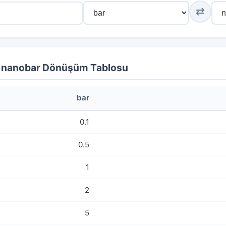
⇄
- nanobar Dönüşüm Tablosu
bar
0.1
0.5
1
2
5