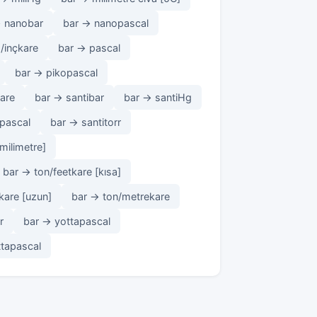
→ nanobar
bar → nanopascal
/inçkare
bar → pascal
bar → pikopascal
are
bar → santibar
bar → santiHg
ipascal
bar → santitorr
milimetre]
bar → ton/feetkare [kısa]
kare [uzun]
bar → ton/metrekare
r
bar → yottapascal
ttapascal