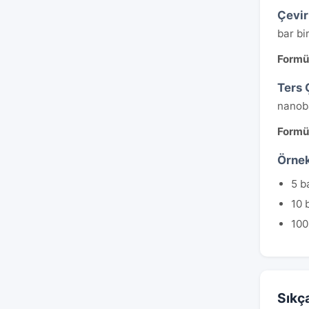
Çevi
bar bi
Formü
Ters 
nanoba
Formü
Örnek
5 b
10 
100
Sıkç