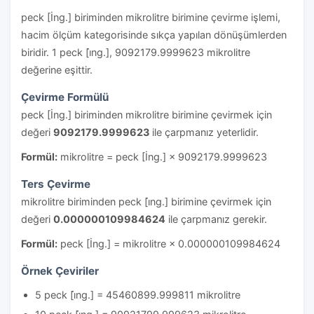
peck [İng.] biriminden mikrolitre birimine çevirme işlemi,
hacim ölçüm kategorisinde sıkça yapılan dönüşümlerden
biridir. 1 peck [i̇ng.], 9092179.9999623 mikrolitre
değerine eşittir.
Çevirme Formülü
peck [İng.] biriminden mikrolitre birimine çevirmek için
değeri
9092179.9999623
ile çarpmanız yeterlidir.
Formül:
mikrolitre = peck [İng.] × 9092179.9999623
Ters Çevirme
mikrolitre biriminden peck [i̇ng.] birimine çevirmek için
değeri
0.000000109984624
ile çarpmanız gerekir.
Formül:
peck [İng.] = mikrolitre × 0.000000109984624
Örnek Çeviriler
5 peck [i̇ng.] = 45460899.999811 mikrolitre