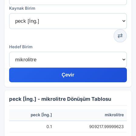
Kaynak Birim
⇄
Hedef Birim
Çevir
peck [İng.] - mikrolitre Dönüşüm Tablosu
peck [İng.]
mikrolitre
0.1
909217.99999623