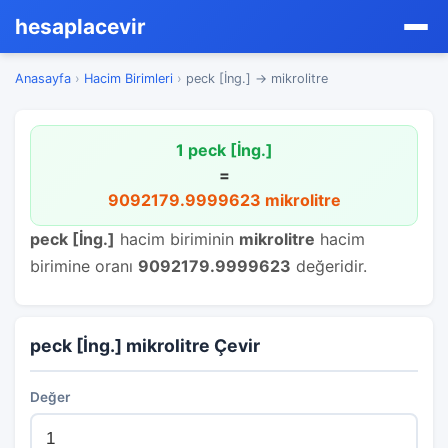
hesaplacevir
Anasayfa
›
Hacim Birimleri
›
peck [İng.] → mikrolitre
1 peck [İng.]
=
9092179.9999623 mikrolitre
peck [İng.]
hacim biriminin
mikrolitre
hacim
birimine oranı
9092179.9999623
değeridir.
peck [İng.] mikrolitre Çevir
Değer