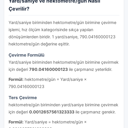
Yard/saniye ve hektometre/gün Nasıl
Çevrilir?
Yard/saniye biriminden hektometre/gün birimine çevirme
işlemi, hız ölçüm kategorisinde sıkça yapılan
dönüşümlerden biridir. 1 yard/saniye, 790.04160000123
hektometre/gün değerine eşittir.
Çevirme Formülü
Yard/saniye biriminden hektometre/gün birimine çevirmek
için değeri
790.04160000123
ile çarpmanız yeterlidir.
Formül:
hektometre/gün = Yard/saniye ×
790.04160000123
Ters Çevirme
hektometre/gün biriminden yard/saniye birimine çevirmek
için değeri
0.0012657561323333
ile çarpmanız gerekir.
Formül:
Yard/saniye = hektometre/gün ×