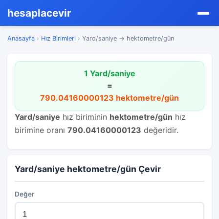
hesaplacevir
Anasayfa
›
Hız Birimleri
›
Yard/saniye → hektometre/gün
1 Yard/saniye
=
790.04160000123 hektometre/gün
Yard/saniye
hız biriminin
hektometre/gün
hız
birimine oranı
790.04160000123
değeridir.
Yard/saniye hektometre/gün Çevir
Değer