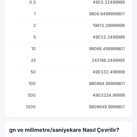
0.5
4903.32499999
1
9806.6499999801
2
19613.29999996
5
49033.2499999
10
98066.499999801
25
245166.2499995
50
490332.499999
100
980664.99999801
500
4903324.99999
1000
9806649.9999801
gn ve milimetre/saniyekare Nasıl Çevrilir?