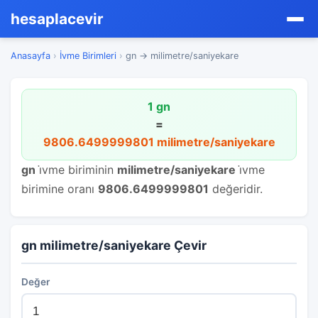
hesaplacevir
Anasayfa
›
İvme Birimleri
›
gn → milimetre/saniyekare
1 gn
=
9806.6499999801 milimetre/saniyekare
gn
i̇vme biriminin
milimetre/saniyekare
i̇vme
birimine oranı
9806.6499999801
değeridir.
gn milimetre/saniyekare Çevir
Değer