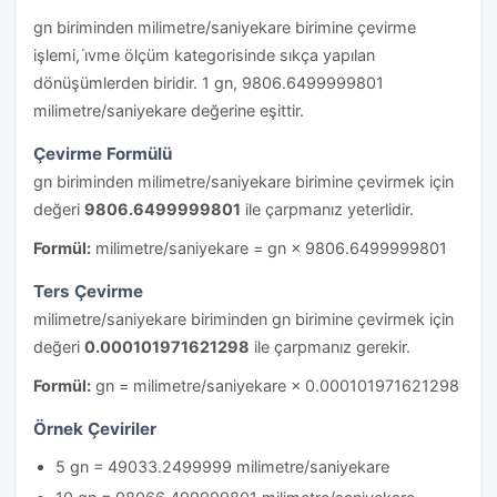
gn biriminden milimetre/saniyekare birimine çevirme
işlemi, i̇vme ölçüm kategorisinde sıkça yapılan
dönüşümlerden biridir. 1 gn, 9806.6499999801
milimetre/saniyekare değerine eşittir.
Çevirme Formülü
gn biriminden milimetre/saniyekare birimine çevirmek için
değeri
9806.6499999801
ile çarpmanız yeterlidir.
Formül:
milimetre/saniyekare = gn × 9806.6499999801
Ters Çevirme
milimetre/saniyekare biriminden gn birimine çevirmek için
değeri
0.000101971621298
ile çarpmanız gerekir.
Formül:
gn = milimetre/saniyekare × 0.000101971621298
Örnek Çeviriler
5 gn = 49033.2499999 milimetre/saniyekare