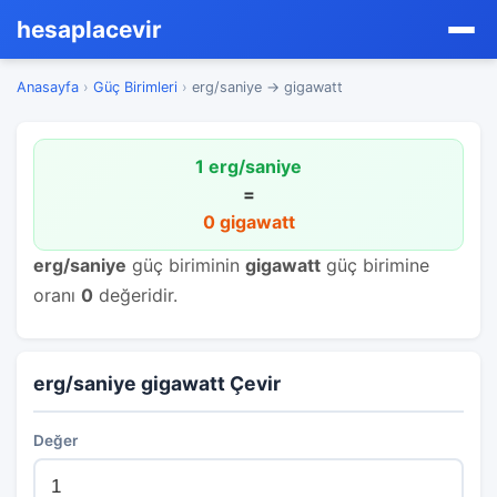
hesaplacevir
Anasayfa
›
Güç Birimleri
›
erg/saniye → gigawatt
1 erg/saniye
=
0 gigawatt
erg/saniye
güç biriminin
gigawatt
güç birimine
oranı
0
değeridir.
erg/saniye gigawatt Çevir
Değer