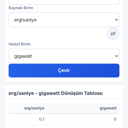
Kaynak Birim
⇄
Hedef Birim
Çevir
erg/saniye - gigawatt Dönüşüm Tablosu
erg/saniye
gigawatt
0.1
0