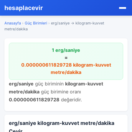
hesaplacevir
Anasayfa
›
Güç Birimleri
›
erg/saniye → kilogram-kuvvet
metre/dakika
1 erg/saniye
=
0.000000611829728 kilogram-kuvvet
metre/dakika
erg/saniye
güç biriminin
kilogram-kuvvet
metre/dakika
güç birimine oranı
0.000000611829728
değeridir.
erg/saniye kilogram-kuvvet metre/dakika
Çevir