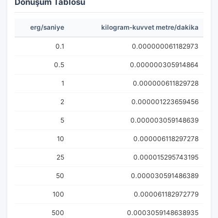
Dönüşüm Tablosu
erg/saniye
kilogram-kuvvet metre/dakika
0.1
0.000000061182973
0.5
0.000000305914864
1
0.000000611829728
2
0.000001223659456
5
0.000003059148639
10
0.000006118297278
25
0.000015295743195
50
0.000030591486389
100
0.000061182972779
500
0.0003059148638935