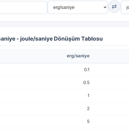
⇄
saniye - joule/saniye Dönüşüm Tablosu
erg/saniye
0.1
0.5
1
2
5