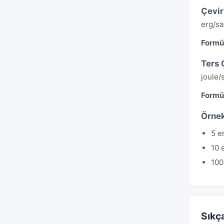
Çevi
erg/sa
Formü
Ters 
joule/
Formü
Örnek
5 e
10 
100
Sıkç