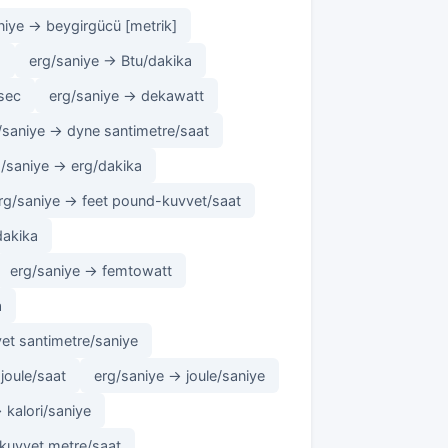
niye → beygirgücü [metrik]
]
erg/saniye → Btu/dakika
sec
erg/saniye → dekawatt
/saniye → dyne santimetre/saat
g/saniye → erg/dakika
rg/saniye → feet pound-kuvvet/saat
dakika
erg/saniye → femtowatt
a
et santimetre/saniye
joule/saat
erg/saniye → joule/saniye
 kalori/saniye
kuvvet metre/saat