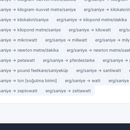
saniye → kilogram-kuvvet metre/saniye
erg/saniye → kilokalori
saniye → kilokalori/saniye
erg/saniye → kilopond metre/dakika
saniye → kilopond metre/saniye
erg/saniye → kilowatt
erg/
saniye → mikrowatt
erg/saniye → miliwatt
erg/saniye → mily
saniye → newton metre/dakika
erg/saniye → newton metre/saa
saniye → petawatt
erg/saniye → pferdestarke
erg/saniye → 
saniye → pound feetkare/saniyeküp
erg/saniye → santiwatt
saniye → ton [soğutma birimi]
erg/saniye → watt
erg/saniye
saniye → zeptowatt
erg/saniye → zettawatt