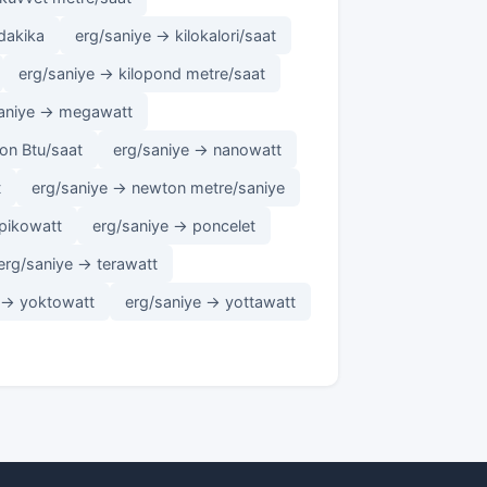
/dakika
erg/saniye → kilokalori/saat
erg/saniye → kilopond metre/saat
saniye → megawatt
on Btu/saat
erg/saniye → nanowatt
t
erg/saniye → newton metre/saniye
pikowatt
erg/saniye → poncelet
erg/saniye → terawatt
 → yoktowatt
erg/saniye → yottawatt