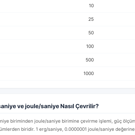
10
25
50
100
500
1000
aniye ve joule/saniye Nasıl Çevrilir?
niye biriminden joule/saniye birimine çevirme işlemi, güç ölçü
mlerden biridir. 1 erg/saniye, 0.0000001 joule/saniye değerine e